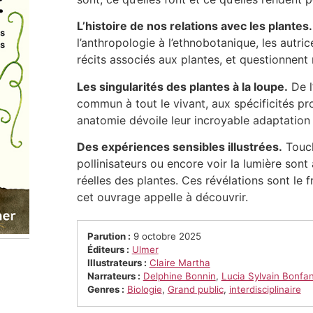
L’histoire de nos relations avec les plantes.
l’anthropologie à l’ethnobotanique, les autric
récits associés aux plantes, et questionnent
Les singularités des plantes à la loupe.
De l’
commun à tout le vivant, aux spécificités pr
anatomie dévoile leur incroyable adaptation 
Des expériences sensibles illustrées.
Touch
pollinisateurs ou encore voir la lumière son
réelles des plantes. Ces révélations sont le 
cet ouvrage appelle à découvrir.
Parution :
9 octobre 2025
Éditeurs :
Ulmer
Illustrateurs :
Claire Martha
Narrateurs :
Delphine Bonnin
,
Lucia Sylvain Bonfan
Genres :
Biologie
,
Grand public
,
interdisciplinaire