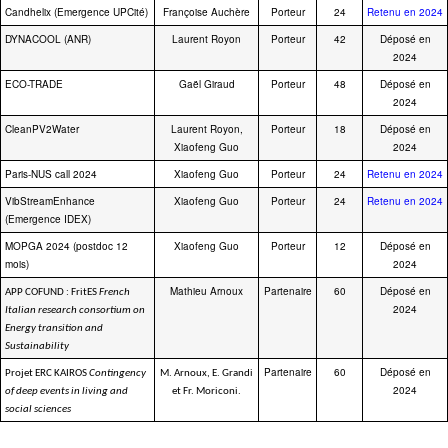
Candhelix (Emergence UPCité)
Françoise Auchère
Porteur
24
Retenu en 2024
DYNACOOL (ANR)
Laurent Royon
Porteur
42
Déposé en
2024
ECO-TRADE
Gaël Giraud
Porteur
48
Déposé en
2024
CleanPV2Water
Laurent Royon,
Porteur
18
Déposé en
Xiaofeng Guo
2024
Paris-NUS call 2024
Xiaofeng Guo
Porteur
24
Retenu en 2024
VibStreamEnhance
Xiaofeng Guo
Porteur
24
Retenu en 2024
(Emergence IDEX)
MOPGA 2024 (postdoc 12
Xiaofeng Guo
Porteur
12
Déposé en
mois)
2024
Mathieu Arnoux
Partenaire
60
Déposé en
APP COFUND : FritES
French
2024
Italian research consortium on
Energy transition and
Sustainability
Partenaire
60
Déposé en
Projet ERC KAIROS
Contingency
M. Arnoux, E. Grandi
2024
of deep events in living and
et Fr. Moriconi.
social sciences