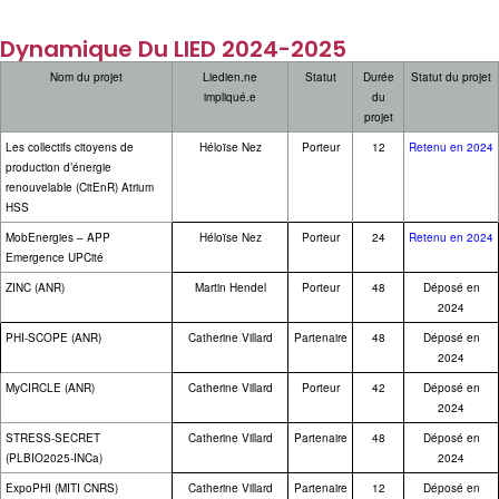
Dynamique Du LIED 2024-2025
Nom du projet
Liedien.ne
Statut
Durée
Statut du projet
impliqué.e
du
projet
Les collectifs citoyens de
Héloïse Nez
Porteur
12
Retenu en 2024
production d’énergie
renouvelable (CitEnR) Atrium
HSS
MobEnergies – APP
Héloïse Nez
Porteur
24
Retenu en 2024
Emergence UPCité
ZINC (ANR)
Martin Hendel
Porteur
48
Déposé en
2024
PHI-SCOPE (ANR)
Catherine Villard
Partenaire
48
Déposé en
2024
MyCIRCLE (ANR)
Catherine Villard
Porteur
42
Déposé en
2024
STRESS-SECRET
Catherine Villard
Partenaire
48
Déposé en
(PLBIO2025-INCa)
2024
ExpoPHI (MITI CNRS)
Catherine Villard
Partenaire
12
Déposé en