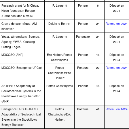
Research grant for M Chida,
P. Laurenti
Porteur
6
Déposé en
Nicon foundation Europe
2024
(Grant post-doc 6 mois)
Graine de scientifique, AMI
Delphine Bonnin
Porteur
24
Retenu en 2024
médiation
Yeast, Winemakers, Sounds,
P. Laurenti
Partenaire
24
Déposé en
Agency, YWSA, Crossing
2024
Cutting Edges
MOCOSO (ANR)
Eric Herbert/Petros
Porteur
48
Déposé en
Chatzimpiros
2024
MOCOSO, Emergence UPCité
Petros
Porteurs
22
Retenu en 2024
Chatzimpiros/Eric
Herbert
ASTRES / Adaptability of
Petros Chatzimpiros
Porteur
48
Déposé en
Sociotechnical Systems in the
2024
Stock/flows Energy Transition
(ANR)
Emergence UPC ASTRES /
Petros
Porteurs
48
Retenu en 2024
Adaptability of Sociotechnical
Chatzimpiros/Eric
Systems in the Stock/flows
Herbert
Energy Transition