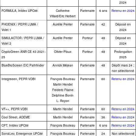
2024
FORMULA, InIdex UPCité
Catherine
Partenaire
6 ans
Retenu en 2024
Villard/Eric Herbert
PHOENIX / PEPR LUMA /
Aurélie Perrier
Partenaire
42
Déposé en
Volet 1
2024
SIMULACTOR / PEPR LUMA /
Aurélie Perrier
Porteur
48
Déposé en
Volet 2
2024
CryptoGreen ANR CE 43 2021-
Olivier Ploux
Porteur
48
Prolongation
25
2025
BlueBioScreen EIC Pathfinder
Annick Méjean
Partenaire
48
Dépôt mars 24 ;
non sélectionné
Integreeen, PEPR VDBI
François Bouteau
Partenaire
60
Retenu en 2024
Martin Hendel
Frederic Filaine
Delphine Bonin
L. Royon
VF++, PEPR VDBI
Martin Hendel
Partenaire
60
Retenu en 2024
Cool Street, ADEME
Martin Hendel
Partenaire
36
Retenu en 2024
CPT, InIdex UPCité
François Bouteau
Partenaire
6 ans
Retenu en 2024
Son&Lev, Emergence UPCité
François Bouteau
Partenaire
24
Non sélectionné