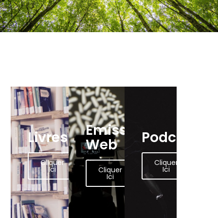
Emissions
Livres
Podcasts
Web
Cliquer
Cliquer
Ici
Ici
Cliquer
Ici