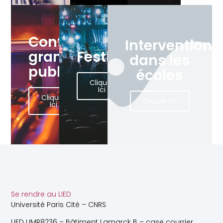
Conférences
Interventions
grand
Festivals
dans les
public
écoles
Cliquer
Ici
Cliquer
Cliquer Ici
Ici
Se rendre au LIED
Université Paris Cité – CNRS
LIED UMR8236 – Bâtiment Lamarck B – case courrier