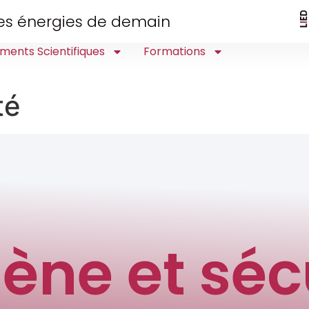
 des énergies de demain
ments Scientifiques
Formations
té
ène et séc