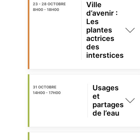
Ville
23 - 28 OCTOBRE
8H00
-
18H00
d’avenir :
Les
plantes
actrices
des
interstices
Usages
31 OCTOBRE
14H00
-
17H00
et
partages
de l’eau