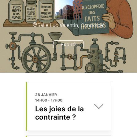
Salle Luc Valentin, Condorcet
Expiré!
28 JANVIER
14H00
-
17H00
Les joies de la
contrainte ?