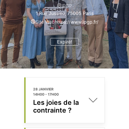
IPGP
1 Rue Jussieu, 75005 Paris
Site Web
https://www.ipgp.fr/
Expiré!
28 JANVIER
14H00
-
17H00
Les joies de la
contrainte ?