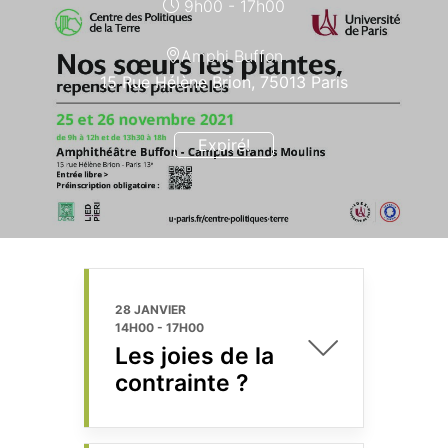
9h00 - 17h00
Amphi Buffon
15 Rue Hélène Brion, 75013 Paris
Expiré!
28 JANVIER
14H00
-
17H00
Les joies de la
contrainte ?