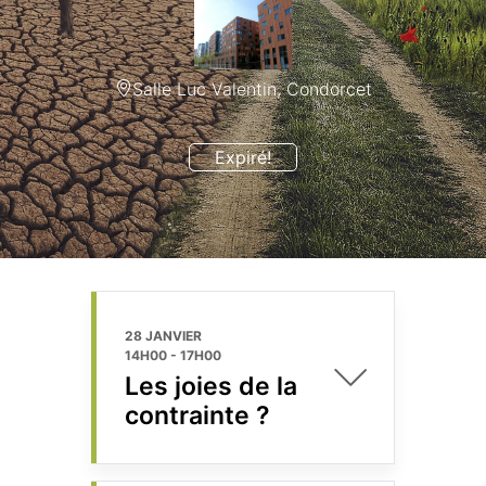
Salle Luc Valentin, Condorcet
Expiré!
28 JANVIER
14H00
-
17H00
Les joies de la
contrainte ?