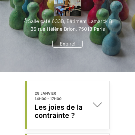
Salle café 633B, Bâtiment Lamarck B
35 rue Hélène Brion. 75013 Paris
Expiré!
28 JANVIER
14H00
-
17H00
Les joies de la
contrainte ?