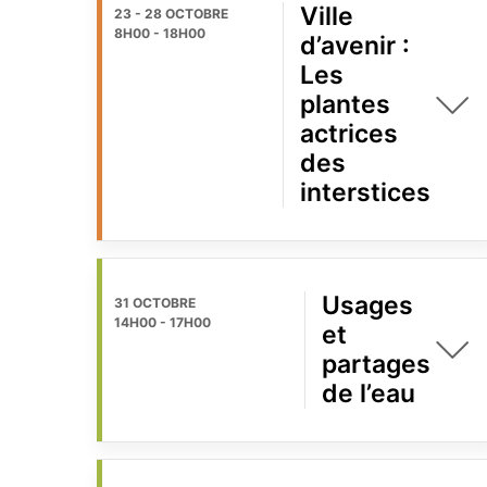
Ville
23 - 28 OCTOBRE
8H00
-
18H00
d’avenir :
Les
plantes
actrices
des
interstices
Usages
31 OCTOBRE
14H00
-
17H00
et
partages
de l’eau