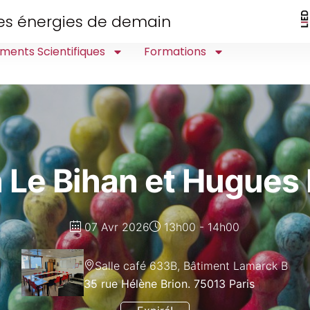
 des énergies de demain
ments Scientifiques
Formations
 Le Bihan et Hugues 
07 Avr 2026
13h00 - 14h00
Salle café 633B, Bâtiment Lamarck B
35 rue Hélène Brion. 75013 Paris