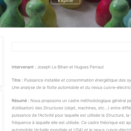
Expiré!
Intervenant :
Joseph Le Bihan et Hugues Perraut
Titre :
Puissance installée et consommation énergétique des s
Une analyse de la flotte automobile et du nexus cuivre-électric
Résumé :
Nous proposons un cadre méthodologique général pe
d’utilisation) des
Structures
(objet, machines, etc…) entre diff
puissance de l’
Activité
pour laquelle est utilisée la
Structure
, la
fréquence à laquelle elle est utilisée. Ce cadre théorique est a
automobile (échelle mondiale et USA) et le nexus cuivre-électr