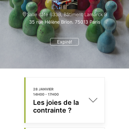
Salle café 633B, Bâtiment Lamarck B
35 rue Hélène Brion. 75013 Paris
Expiré!
28 JANVIER
14H00
-
17H00
Les joies de la
contrainte ?