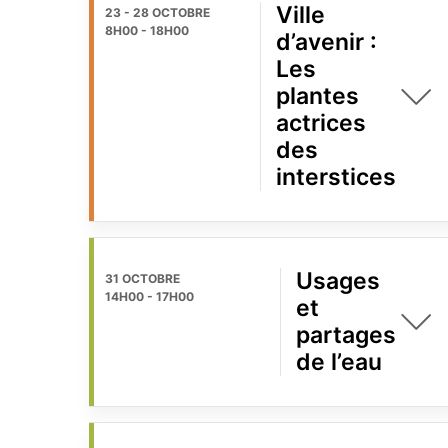
Ville
23 - 28 OCTOBRE
8H00
-
18H00
d’avenir :
Les
plantes
actrices
des
interstices
Usages
31 OCTOBRE
14H00
-
17H00
et
partages
de l’eau