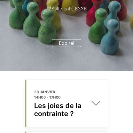
Salle café 633B
Expiré!
28 JANVIER
14H00
-
17H00
Les joies de la
contrainte ?