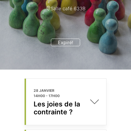
Salle café 633B
Expiré!
28 JANVIER
14H00
-
17H00
Les joies de la
contrainte ?