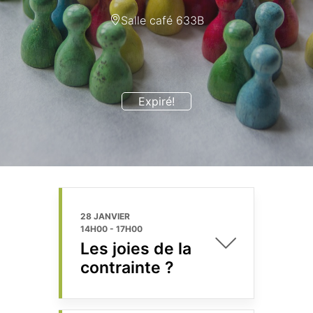
Salle café 633B
Expiré!
28 JANVIER
14H00
-
17H00
Les joies de la
contrainte ?