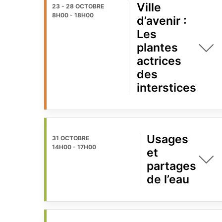
Ville
23 - 28 OCTOBRE
8H00
-
18H00
d’avenir :
Les
plantes
actrices
des
interstices
Usages
31 OCTOBRE
14H00
-
17H00
et
partages
de l’eau