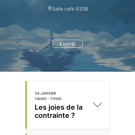
Salle café 633B
Expiré!
28 JANVIER
14H00
-
17H00
Les joies de la
contrainte ?