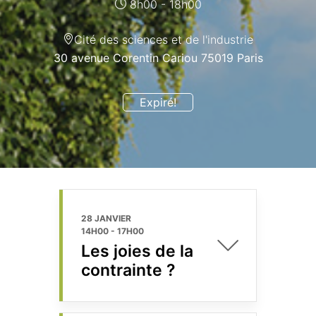
8h00 - 18h00
Cité des sciences et de l'industrie
30 avenue Corentin Cariou 75019 Paris
Expiré!
28 JANVIER
14H00
-
17H00
Les joies de la
contrainte ?