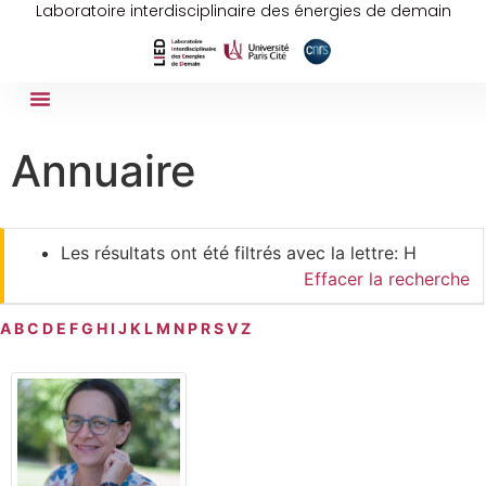
Laboratoire interdisciplinaire des énergies de demain
Annuaire
Les résultats ont été filtrés avec la lettre: H
Effacer la recherche
A
B
C
D
E
F
G
H
I
J
K
L
M
N
P
R
S
V
Z