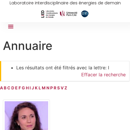
Laboratoire interdisciplinaire des énergies de demain
Annuaire
Les résultats ont été filtrés avec la lettre: I
Effacer la recherche
A
B
C
D
E
F
G
H
I
J
K
L
M
N
P
R
S
V
Z