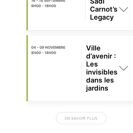
Sadi
16 - 18 SEPTEMBRE
8H00
-
18H00
Carnot’s
Legacy
Ville
04 - 09 NOVEMBRE
8H00
-
18H00
d’avenir :
Les
invisibles
dans les
jardins
EN SAVOIR PLUS