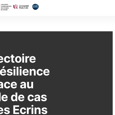
ectoire
résilience
ace au
e de cas
es Ecrins