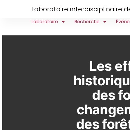
Laboratoire interdisciplinaire
Laboratoire
Recherche
Événe
Les ef
historiqu
des f
changem
des forê