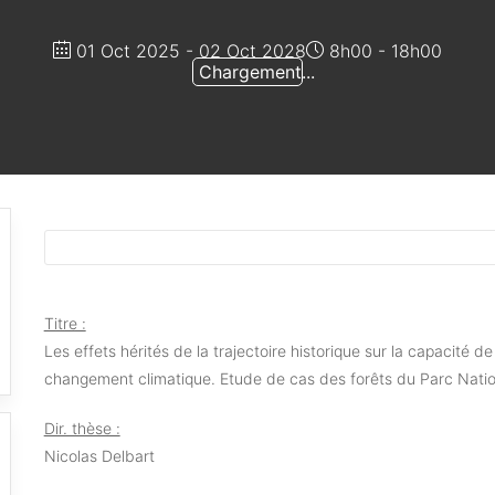
01 Oct 2025
- 02 Oct 2028
8h00 - 18h00
Chargement...
Titre :
Les effets hérités de la trajectoire historique sur la capacité 
changement climatique. Etude de cas des forêts du Parc Natio
Dir. thèse :
Nicolas Delbart