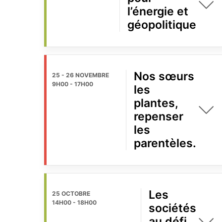
l’énergie et
géopolitique
Nos sœurs
25 - 26 NOVEMBRE
9H00
-
17H00
les
plantes,
repenser
les
parentèles.
Les
25 OCTOBRE
14H00
-
18H00
sociétés
au défi