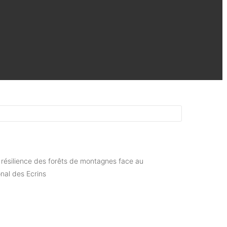
de résilience des forêts de montagnes face au
nal des Ecrins