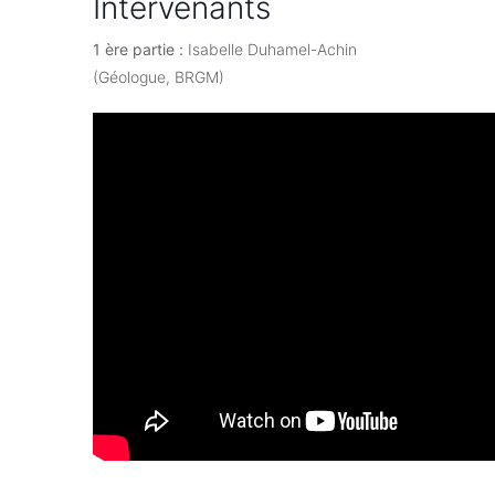
Intervenants
1 ère partie :
Isabelle Duhamel-Achin
(Géologue, BRGM)