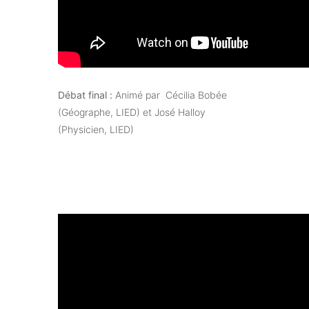
Débat final :
Animé par Cécilia Bobée
(Géographe, LIED) et José Halloy
(Physicien, LIED)