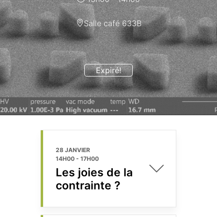
Salle café 633B
Expiré!
28 JANVIER
14H00
-
17H00
Les joies de la
contrainte ?